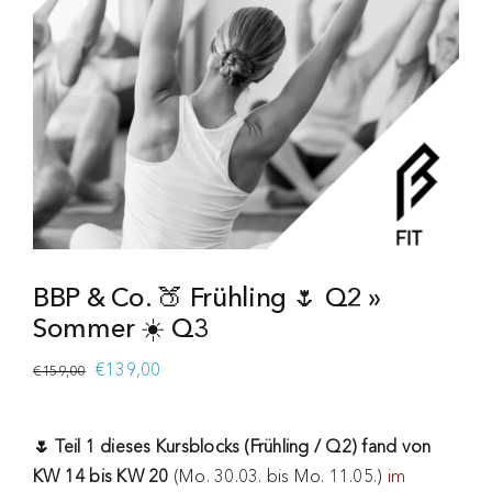
BBP & Co. 🍑 Frühling 🌷 Q2 »
Sommer ☀️ Q3
Ursprünglicher
Aktueller
€
139,00
€
159,00
Preis
Preis
war:
ist:
🌷 Teil 1 dieses Kursblocks (Frühling / Q2) fand von
€159,00
€139,00.
KW 14 bis KW 20
(Mo. 30.03. bis Mo. 11.05.)
im