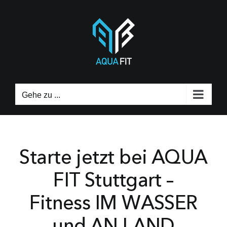
Zum
Inhalt
springen
Gehe zu ...
Starte jetzt bei AQUA
FIT Stuttgart –
Fitness IM WASSER
und AN LAND