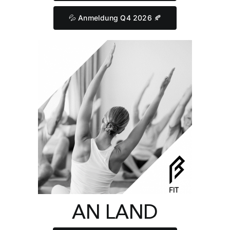
💦 Anmeldung Q4 2026 🍂
AN LAND