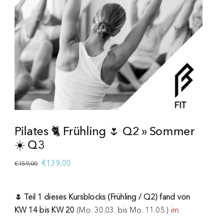
Pilates 🐈 Frühling 🌷 Q2 » Sommer
☀️ Q3
Ursprünglicher
Aktueller
€
139,00
€
159,00
Preis
Preis
war:
ist:
🌷 Teil 1 dieses Kursblocks (Frühling / Q2) fand von
€159,00
€139,00.
KW 14 bis KW 20
(Mo. 30.03. bis Mo. 11.05.)
im