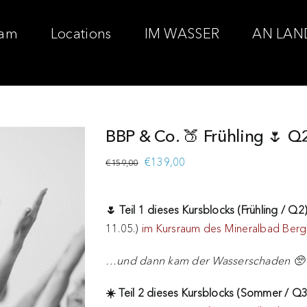
am
Locations
IM WASSER
AN LAN
BBP & Co. 🍑 Frühling 🌷 
Ursprünglicher
Aktueller
€
139,00
€
159,00
Preis
Preis
war:
ist:
🌷 Teil 1 dieses Kursblocks (Frühling / Q
€159,00
€139,00.
11.05.)
im Kursraum des Mineralbad Berg
…und dann kam der Wasserschaden 🥺
☀️ Teil 2 dieses Kursblocks (Sommer / Q3