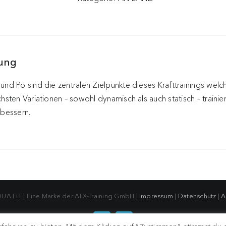
bung
und Po sind die zentralen Zielpunkte dieses Krafttrainings welche
chsten Variationen – sowohl dynamisch als auch statisch – traini
rbessern.
UA FIT | Eine Marke der ATX-Training GmbH |
Impressum
|
Datenschutz
|
A
Facebook
Instagram