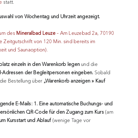
e
statt.
swahl von Wochentag und Uhrzeit angezeigt.
aum des
Mineralbad Leuze
– Am Leuzebad 2a, 70190
ine Zeitgutschrift von 120 Min. sind bereits im
keit und Saunaoption).
splatz einzeln in den Warenkorb legen
und die
l-Adressen der Begleitpersonen eingeben.
Sobald
 die Bestellung über
„Warenkorb anzeigen » Kauf
lgende E-Mails: 1. Eine automatische Buchungs- und
persönlichen QR-Code für den Zugang zum Kurs
(am
um Kursstart und Ablauf
(wenige Tage vor