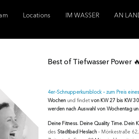
am
Locations
IM WASSER
AN LAN
Best of Tiefwasser Power 
4er-Schnupperkursblock – zum Preis eine
Wochen
und findet
von KW 27 bis KW 30
werden nach Auswahl von Wochentag und
Deine Fitness. Deine Quality Time. Dein K
des
Stadtbad Heslach
– Mörikestraße 62, 