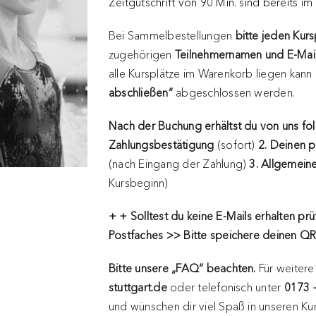
Zeitgutschrift von 90 Min. sind bereits im
Bei Sammelbestellungen
bitte jeden Kur
zugehörigen
Teilnehmernamen und E-Mai
alle Kursplätze im Warenkorb liegen kann
abschließen“
abgeschlossen werden.
Nach der Buchung erhältst du von uns fo
Zahlungsbestätigung
(sofort)
2. Deinen p
(nach Eingang der Zahlung)
3. Allgemeine
Kursbeginn)
+ + Solltest du keine E-Mails erhalten
prü
Postfaches >> Bitte speichere deinen 
Bitte unsere „FAQ“ beachten.
Für weitere
stuttgart.de
oder telefonisch unter
0173 
und wünschen dir viel Spaß in unseren Ku