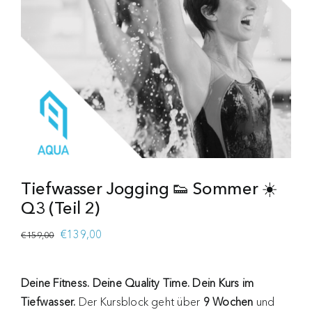
Tiefwasser Jogging 👟 Sommer ☀️
Q3 (Teil 2)
Ursprünglicher
Aktueller
€
139,00
€
159,00
Preis
Preis
war:
ist:
Deine Fitness. Deine Quality Time. Dein Kurs im
€159,00
€139,00.
Tiefwasser.
Der Kursblock geht über
9 Wochen
und