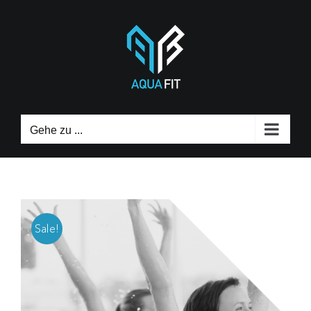
Zum
Inhalt
springen
Gehe zu ...
Sale!