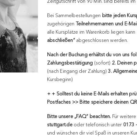
Zeitgutschrift von 90 Min. sind bereits im
Bei Sammelbestellungen
bitte jeden Kur
zugehörigen
Teilnehmernamen und E-Mai
alle Kursplätze im Warenkorb liegen kann
abschließen“
abgeschlossen werden.
Nach der Buchung erhältst du von uns fo
Zahlungsbestätigung
(sofort)
2. Deinen p
(nach Eingang der Zahlung)
3. Allgemeine
Kursbeginn)
+ + Solltest du keine E-Mails erhalten
prü
Postfaches >> Bitte speichere deinen 
Bitte unsere „FAQ“ beachten.
Für weitere
stuttgart.de
oder telefonisch unter
0173 
und wünschen dir viel Spaß in unseren Ku