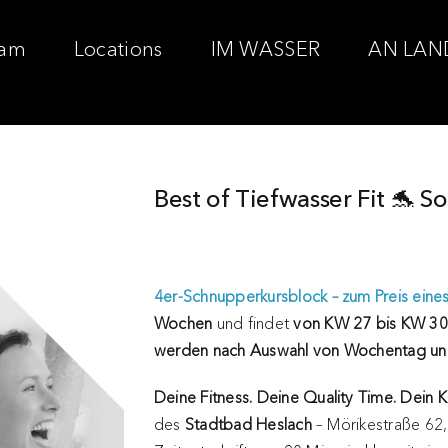
am
Locations
IM WASSER
AN LAN
Best of Tiefwasser Fit 🐬 
4er-Schnupperkursblock – zum Preis eine
Wochen
und findet
von KW 27 bis KW 30
werden nach Auswahl von Wochentag und
Deine Fitness. Deine Quality Time. Dein K
des
Stadtbad Heslach
– Mörikestraße 62, 