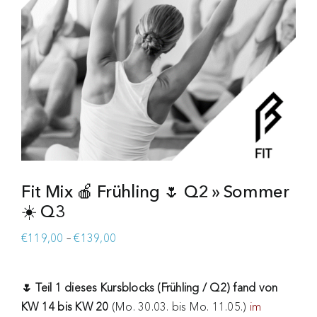
Fit Mix 🍎 Frühling 🌷 Q2 » Sommer
☀️ Q3
Preisspanne:
€
119,00
–
€
139,00
€119,00
bis
🌷 Teil 1 dieses Kursblocks (Frühling / Q2) fand von
€139,00
KW 14 bis KW 20
(Mo. 30.03. bis Mo. 11.05.)
im