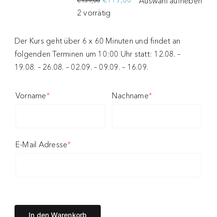
Auswahl aufheben
Ursprünglicher
Aktueller
2 vorrätig
Preis
Preis
war:
ist:
Der Kurs geht über 6 x 60 Minuten und findet an
€159,00
€119,00.
folgenden Terminen um 10:00 Uhr statt: 12.08. –
19.08. – 26.08. – 02.09. – 09.09. – 16.09.
(required)
(required)
Vorname
*
Nachname
*
(required)
E-Mail Adresse
*
In den Warenkorb