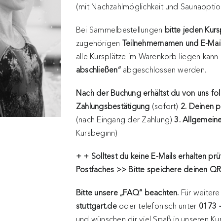
(mit Nachzahlmöglichkeit und Saunaoptio
Bei Sammelbestellungen
bitte jeden Kur
zugehörigen
Teilnehmernamen und E-Mai
alle Kursplätze im Warenkorb liegen kann
abschließen“
abgeschlossen werden.
Nach der Buchung erhältst du von uns fo
Zahlungsbestätigung
(sofort)
2. Deinen p
(nach Eingang der Zahlung)
3. Allgemeine
Kursbeginn)
+ + Solltest du keine E-Mails erhalten
prü
Postfaches >> Bitte speichere deinen 
Bitte unsere „FAQ“ beachten.
Für weitere
stuttgart.de
oder telefonisch unter
0173 
und wünschen dir viel Spaß in unseren Ku