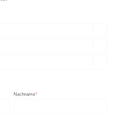



(required)
Nachname
*