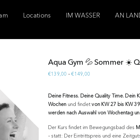
am
Locations
IM WASSER
AN LAN
Aqua Gym 💦 Sommer ☀️ 
Preisspanne:
€
139,00
–
€
149,00
€139,00
bis
Deine Fitness. Deine Quality Time. Dein
€149,00
Wochen
und findet
von KW 27 bis KW 39
werden nach Auswahl von Wochentag und
Der Kurs findet im Bewegungsbad des
M
– statt: Der Eintrittspreis und eine Zeitgu