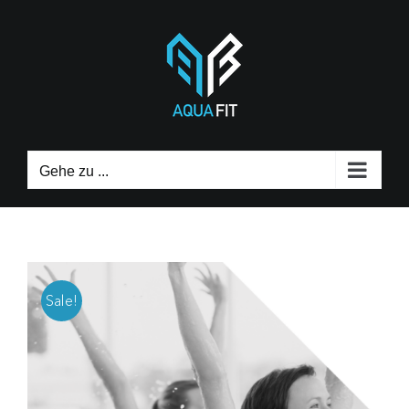
Zum
Inhalt
springen
Gehe zu ...
Sale!