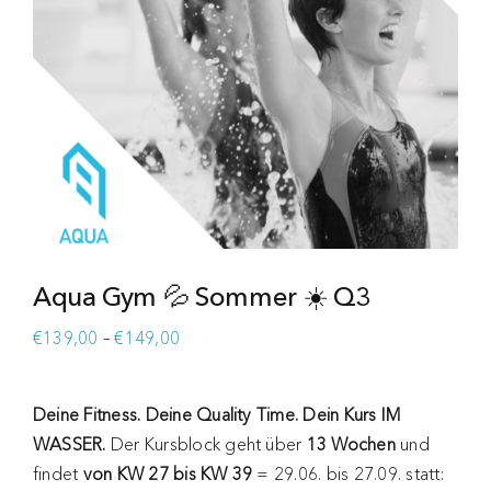
Aqua Gym 💦 Sommer ☀️ Q3
Preisspanne:
€
139,00
–
€
149,00
€139,00
bis
Deine Fitness. Deine Quality Time. Dein Kurs IM
€149,00
WASSER.
Der Kursblock geht über
13 Wochen
und
findet
von KW 27 bis KW 39
= 29.06. bis 27.09. statt: