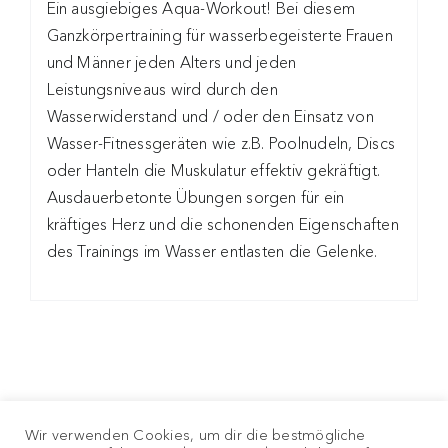
Ein ausgiebiges Aqua-Workout! Bei diesem
Ganzkörpertraining für wasserbegeisterte Frauen
und Männer jeden Alters und jeden
Leistungsniveaus wird durch den
Wasserwiderstand und / oder den Einsatz von
Wasser-Fitnessgeräten wie z.B. Poolnudeln, Discs
oder Hanteln die Muskulatur effektiv gekräftigt.
Ausdauerbetonte Übungen sorgen für ein
kräftiges Herz und die schonenden Eigenschaften
des Trainings im Wasser entlasten die Gelenke.
Wir verwenden Cookies, um dir die bestmögliche
AQUA FIT | Eine Marke der ATX-Training GmbH |
Impressum
|